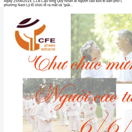
Ngày 15/06/2014, CLB Cầu lông Qũy Nhân ái Người cao tuổi tổ dân phố I,
phường Nam Lý tổ chức lễ ra mắt và "giải...