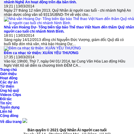
nhánh Nghệ An hoạt động trên địa bàn tỉnh.
19:21 | 13/03/2014
Ngày 27 tháng 12 năm 2013, Quỹ Nhân ái người cao tuổi - chi nhánh Nghệ An
nhận được công văn số 9313/UBND-TH về việc cho...
Nhà văn Hoàng Dự- Tổng biên tập báo Thể thao Việt Nam đến thăm Quỹ nhân
người cao tuổi chi nhánh Ninh Bình.
18:01 | 13/03/2014
Sáng ngày 14/12/2013 đồng chí Nguyễn Đức Vượng, giám đốc Quỹ đã có
buổi tiếp đón nhà văn, nhà báo Hoàng Dự,...
Đêm ca nhạc từ thiện: XUÂN YÊU THƯƠNG
17:35 | 13/03/2014
Vào lúc 19h00, Thứ 7, ngày 04/ 01/ 2014, tại Cung Văn Hóa Lao động Hữu
Nghị Việt Xô sẽ diễn ra chương trình ĐÊM CA...
Trang chủ
Giới thiệu
Hoạt động
Các dự án
Từ thiện
Ủng hộ quỹ
Videos Clips
Đối tác
Tin tức
Tuyển dụng
Liên hệ
Cộng đồng
Về đầu trang
Bản quyền © 2021 Quỹ Nhân Ái người cao tuổi