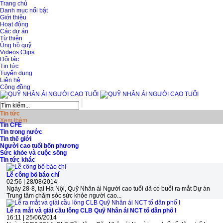
Trang chủ
Danh mục nổi bật
Giới thiệu
Hoạt động
Các dự án
Từ thiện
Ủng hộ quỹ
Videos Clips
Đối tác
Tin tức
Tuyển dụng
Liên hệ
Cộng đồng
Tin tức
Xem thêm
Tin CFE
Tin trong nước
Tin thế giới
Người cao tuổi bốn phương
Sức khỏe và cuộc sống
Tin tức khác
Lễ công bố báo chí
02:56 | 28/08/2014
Ngày 28-8, tại Hà Nội, Quỹ Nhân ái Người cao tuổi đã có buổi ra mắt Dự án
Trung tâm chăm sóc sức khỏe người cao...
Lễ ra mắt và giải cầu lông CLB Quỹ Nhân ái NCT tổ dân phố I
16:11 | 25/06/2014