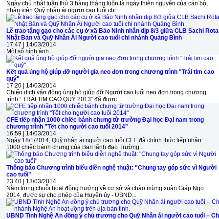
Ngày chủ nhật tuần thứ 3 hàng tháng luôn là ngày thiện nguyện của cán bộ,
nhân viên Quỹ nhân ái người cao tuổi chi...
Lễ trao tặng gạo cho các cụ ở xã Bảo Ninh nhân dịp 8/3 giữa CLB Sachi Rota
Nhật Bản và Quỹ Nhân Ái Người cao tuổi chi nhánh Quảng Bình
17:47 | 14/03/2014
Một số hình ảnh
Kết quả ủng hộ giúp đỡ người gia neo đơn trong chương trình "Trái tim cao
quý"
17:20 | 14/03/2014
Chiến dịch vận động ủng hộ giúp đỡ Người cao tuổi neo đơn trong chương
trình “ TRÁI TIM CAO QUÝ 2013” đã được...
CFE tiếp nhận 1000 chiếc bánh chưng từ trường Đại học Đại nam trong
chương trình "Tết cho người cao tuổi 2014"
16:59 | 14/03/2014
Ngày 18/1/2014, Quỹ nhân ái người cao tuổi CFE đã chính thức tiếp nhận
1000 chiếc bánh chưng của Ban lãnh đạo Trường...
Thông báo Chương trình biểu diễn nghệ thuật: "Chung tay góp sức vì Người
cao tuổi"
23:40 | 13/03/2014
Nằm trong chuỗi hoạt động hướng về cơ sở và chào mừng xuân Giáp Ngọ
2014, được sự cho phép của Huyện ủy - UBND...
UBND Tỉnh Nghệ An đồng ý chủ trương cho Quỹ Nhân ái người cao tuổi – Ch