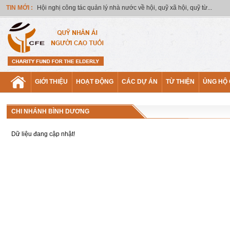
TIN MỚI :
Hội nghị công tác quản lý nhà nước về hội, quỹ xã hội, quỹ từ...
GIỚI THIỆU
HOẠT ĐỘNG
CÁC DỰ ÁN
TỪ THIỆN
ỦNG HỘ
CHI NHÁNH BÌNH DƯƠNG
Dữ liệu đang cập nhật!