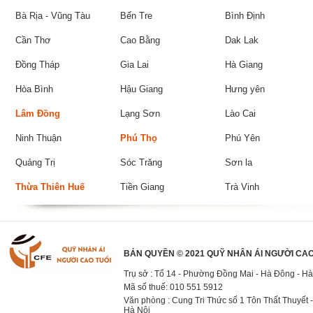
Bà Rịa - Vũng Tàu
Bến Tre
Bình Định
Cần Thơ
Cao Bằng
Dak Lak
Đồng Tháp
Gia Lai
Hà Giang
Hòa Bình
Hậu Giang
Hưng yên
Lâm Đồng
Lạng Sơn
Lào Cai
Ninh Thuận
Phú Thọ
Phú Yên
Quảng Trị
Sóc Trăng
Sơn la
Thừa Thiên Huế
Tiền Giang
Trà Vinh
BẢN QUYỀN © 2021 QUỸ NHÂN ÁI NGƯỜI CAO
Trụ sở : Tổ 14 - Phường Đồng Mai - Hà Đông - Hà
Mã số thuế: 010 551 5912
Văn phòng : Cung Tri Thức số 1 Tôn Thất Thuyết -
Hà Nội