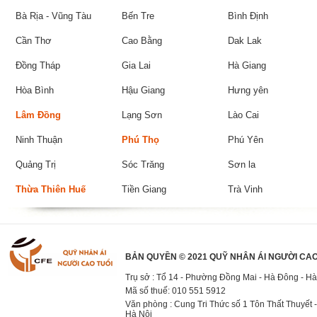
Bà Rịa - Vũng Tàu
Bến Tre
Bình Định
Cần Thơ
Cao Bằng
Dak Lak
Đồng Tháp
Gia Lai
Hà Giang
Hòa Bình
Hậu Giang
Hưng yên
Lâm Đồng
Lạng Sơn
Lào Cai
Ninh Thuận
Phú Thọ
Phú Yên
Quảng Trị
Sóc Trăng
Sơn la
Thừa Thiên Huế
Tiền Giang
Trà Vinh
BẢN QUYỀN © 2021 QUỸ NHÂN ÁI NGƯỜI CAO
Trụ sở : Tổ 14 - Phường Đồng Mai - Hà Đông - Hà
Mã số thuế: 010 551 5912
Văn phòng : Cung Tri Thức số 1 Tôn Thất Thuyết -
Hà Nội