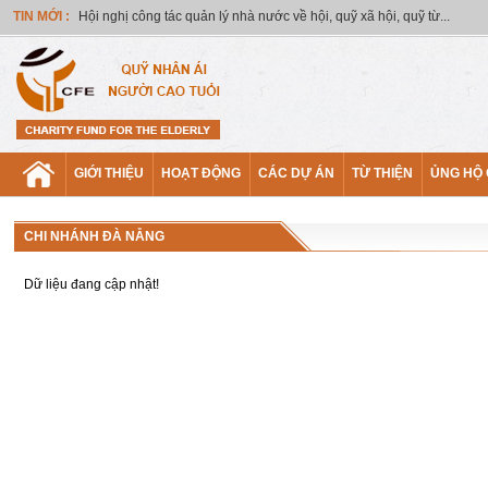
TIN MỚI :
Hội nghị công tác quản lý nhà nước về hội, quỹ xã hội, quỹ từ...
GIỚI THIỆU
HOẠT ĐỘNG
CÁC DỰ ÁN
TỪ THIỆN
ỦNG HỘ
CHI NHÁNH ĐÀ NẴNG
Dữ liệu đang cập nhật!