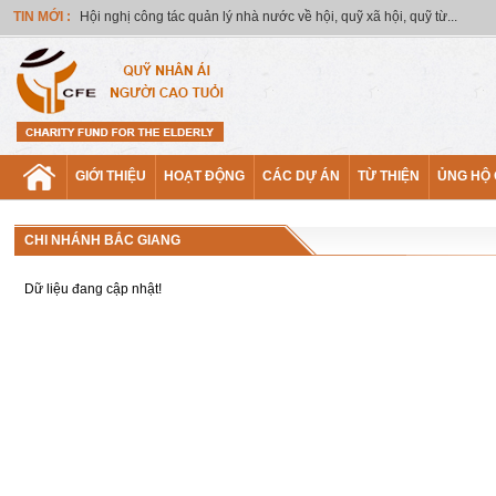
TIN MỚI :
Hội nghị công tác quản lý nhà nước về hội, quỹ xã hội, quỹ từ...
GIỚI THIỆU
HOẠT ĐỘNG
CÁC DỰ ÁN
TỪ THIỆN
ỦNG HỘ
CHI NHÁNH BẮC GIANG
Dữ liệu đang cập nhật!