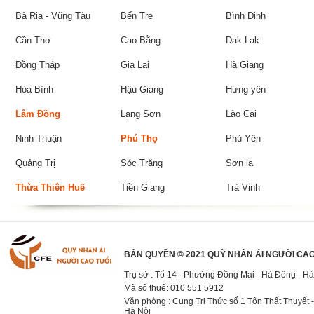
Bà Rịa - Vũng Tàu
Bến Tre
Bình Định
Cần Thơ
Cao Bằng
Dak Lak
Đồng Tháp
Gia Lai
Hà Giang
Hòa Bình
Hậu Giang
Hưng yên
Lâm Đồng
Lạng Sơn
Lào Cai
Ninh Thuận
Phú Thọ
Phú Yên
Quảng Trị
Sóc Trăng
Sơn la
Thừa Thiên Huế
Tiền Giang
Trà Vinh
BẢN QUYỀN © 2021 QUỸ NHÂN ÁI NGƯỜI CAO
Trụ sở : Tổ 14 - Phường Đồng Mai - Hà Đông - Hà
Mã số thuế: 010 551 5912
Văn phòng : Cung Tri Thức số 1 Tôn Thất Thuyết -
Hà Nội