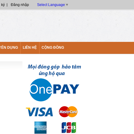
 ký
Đăng nhập
Select Language
▼
YỂN DỤNG
LIÊN HỆ
CỘNG ĐỒNG