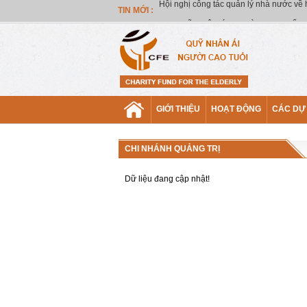
TIN MỚI :
CSI QUỸ NHÂN ÁI NGƯỜI CAO TUỔI
GIỚI THIỆU
HOẠT ĐỘNG
CÁC DỰ
CHI NHÁNH QUẢNG TRỊ
Dữ liệu đang cập nhật!