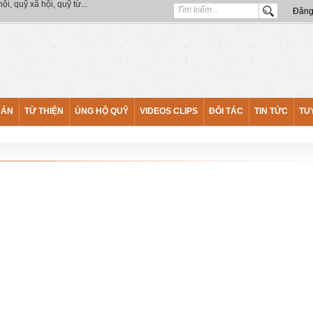
Đăng
 ÁN
TỪ THIỆN
ỦNG HỘ QUỸ
VIDEOS CLIPS
ĐỐI TÁC
TIN TỨC
TU