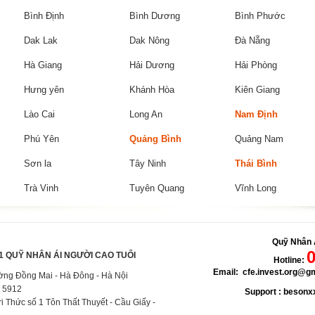
Bình Định
Bình Dương
Bình Phước
Dak Lak
Dak Nông
Đà Nẵng
Hà Giang
Hải Dương
Hải Phòng
Hưng yên
Khánh Hòa
Kiên Giang
Lào Cai
Long An
Nam Định
Phú Yên
Quảng Bình
Quảng Nam
Sơn la
Tây Ninh
Thái Bình
Trà Vinh
Tuyên Quang
Vĩnh Long
Quỹ Nhân 
1 QUỸ NHÂN ÁI NGƯỜI CAO TUỔI
Hotline:
Email: cfe.invest.org@g
ường Đồng Mai - Hà Đông - Hà Nội
1 5912
Support : beson
i Thức số 1 Tôn Thất Thuyết - Cầu Giấy -