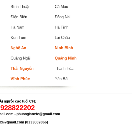
Bình Thuận
Cà Mau
Điện Biên
Đồng Nai
Hà Nam
Hà Tĩnh
Kon Tum
Lai Châu
Nghệ An
Ninh Bình
Quảng Ngãi
Quảng Ninh
Thái Nguyên
Thanh Hóa
Vĩnh Phúc
Yên Bái
Ái người cao tuổi CFE
0928822202
mail.com - phuonglancfe@gmail.com
xxx@gmail.com (0333009066)